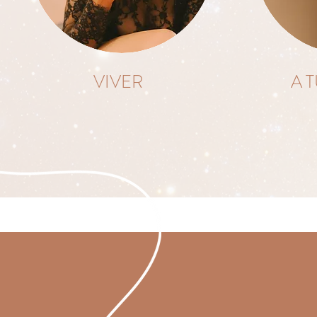
VIVER
A 