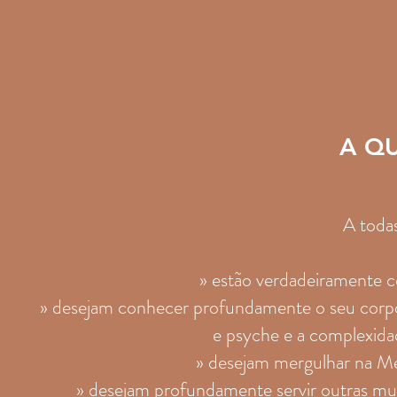
A Q
A toda
» estão verdadeiramente 
» desejam conhecer profundamente o seu corpo e
e psyche e a complexidad
» desejam mergulhar na Med
» desejam profundamente servir outras mulh