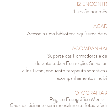
12 ENCONTR
1 sessão por mês
ACAD
Acesso a uma biblioteca riquíssima de 
ACOMPANHAM
Suporte das Formadoras e da
durante toda a Formação. Se ao lo
a Íris Lican, enquanto terapeuta somática
acompanhamentos individ
FOTOGRAFIA A
Registo Fotográfico Mensal e
Cada participante será mensalmente fotografada, 