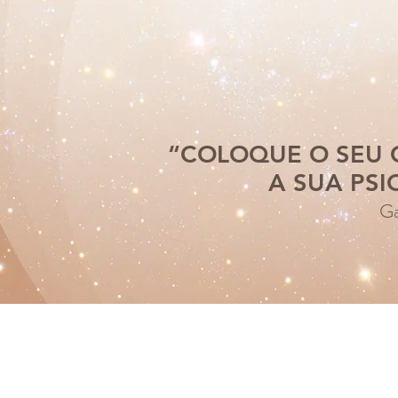
“COLOQUE O SEU 
A SUA PSI
Ga