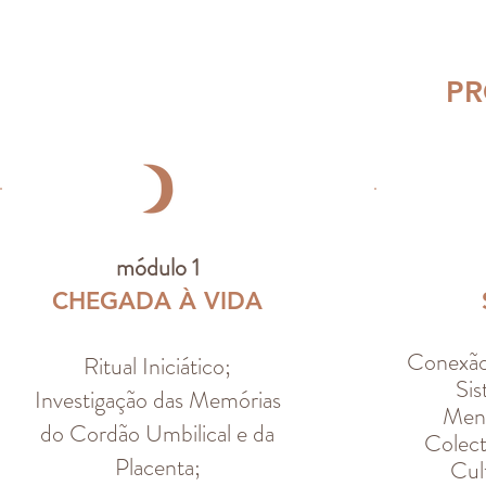
P
módulo 1
CHEGADA À VIDA
Conexã
Ritual Iniciático;
Sis
Investigação das Memórias
Mena
do Cordão Umbilical e da
Colect
Placenta​;
Cul