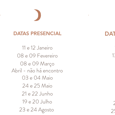
DATAS PRESENCIAL
DA
11 e 12 Janeiro
1
08 e 09 Fevereiro
08 e 09 Março
Abril - não há encontro
03 e 04 Maio
24 e 25 Maio
21 e 22 Junho
19 e 20 Julho
23 e 24 Agosto
2