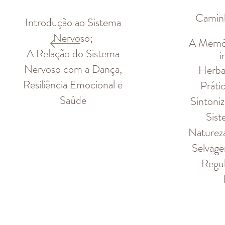
Camin
​Introdução ao Sistema
Nervoso;
A Memór
A Relação do Sistema
i
Nervoso com a Dança,
Herba
Resiliência Emocional e
Práti
Saúde
Sintoni
Sist
Natureza
Selvage
Regul