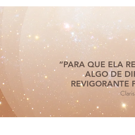
“PARA QUE ELA R
ALGO DE DI
REVIGORANTE 
Clari